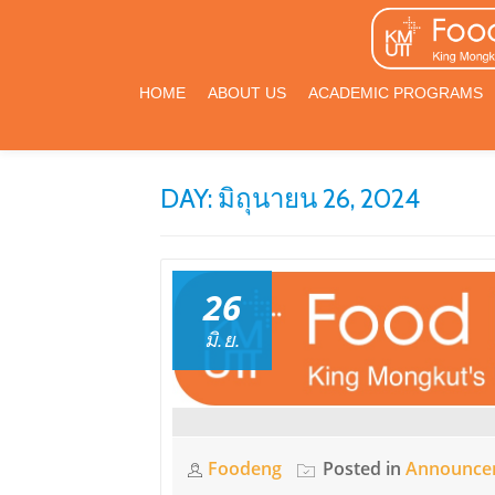
Skip
to
HOME
ABOUT US
ACADEMIC PROGRAMS
content
DAY:
มิถุนายน 26, 2024
26
มิ.ย.
Foodeng
Posted in
Announce